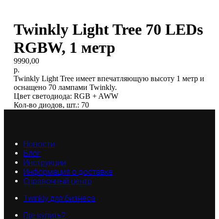
Twinkly Light Tree 70 LEDs
RGBW, 1 метр
9990,00
р.
Twinkly Light Tree имеет впечатляющую высоту 1 метр и
оснащено 70 лампами Twinkly.
Цвет светодиода: RGB + AWW
Кол-во диодов, шт.: 70
Новости
Блог
Инструкции
Информация о доставке
Справочный центр
Twinkly для бизнеса
Где купить?