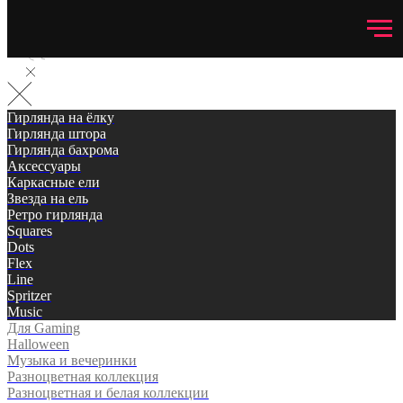
Гирлянда на ёлку
Гирлянда штора
Гирлянда бахрома
Аксессуары
Каркасные ели
Звезда на ель
Ретро гирлянда
Squares
Dots
Flex
Line
Spritzer
Music
Для Gaming
Halloween
Музыка и вечеринки
Разноцветная коллекция
Разноцветная и белая коллекции