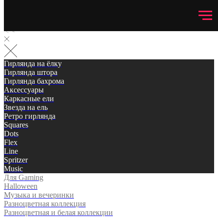
Гирлянда на ёлку
Гирлянда штора
Гирлянда бахрома
Аксессуары
Каркасные ели
Звезда на ель
Ретро гирлянда
Squares
Dots
Flex
Line
Spritzer
Music
Для Gaming
Halloween
Музыка и вечеринки
Разноцветная коллекция
Разноцветная и белая коллекции